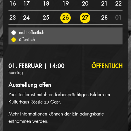
16
17
18
19
20
21
22
23
24
25
28
01
26
27
nicht öffentlich
öffentlich
01. FEBRUAR | 14:00
ÖFFENTLICH
Sonntag
Ausstellung offen
Yael Teitler ist mit ihren farbenprächtigen Bildern im
Kulturhaus Rössle zu Gast.
Mehr Informationen können der Einladungskarte
entnommen werden.