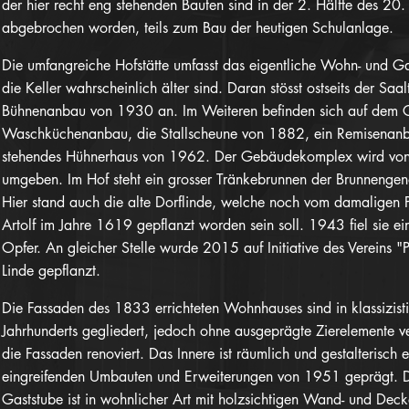
der hier recht eng stehenden Bauten sind in der 2. Hälfte des 20.
abgebrochen worden, teils zum Bau der heutigen Schulanlage.
Die umfangreiche Hofstätte umfasst das eigentliche Wohn- und 
die Keller wahrscheinlich älter sind. Daran stösst ostseits der Sa
Bühnenanbau von 1930 an. Im Weiteren befinden sich auf dem G
Waschküchenanbau, die Stallscheune von 1882, ein Remisenanb
stehendes Hühnerhaus von 1962. Der Gebäudekomplex wird vo
umgeben. Im Hof steht ein grosser Tränkebrunnen der Brunnengen
Hier stand auch die alte Dorflinde, welche noch vom damaligen P
Artolf im Jahre 1619 gepflanzt worden sein soll. 1943 fiel sie e
Opfer. An gleicher Stelle wurde 2015 auf Initiative des Vereins "P
Linde gepflanzt.
Die Fassaden des 1833 errichteten Wohnhauses sind in klassizisti
Jahrhunderts gegliedert, jedoch ohne ausgeprägte Zierelemente
die Fassaden renoviert. Das Innere ist räumlich und gestalterisch 
eingreifenden Umbauten und Erweiterungen von 1951 geprägt. 
Gaststube ist in wohnlicher Art mit holzsichtigen Wand- und Dec