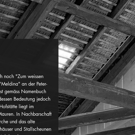
ch noch "Zum weissen
r "Meldina" an der Peter-
 ist gemäss Namenbuch
 dessen Bedeutung jedoch
ofstätte liegt im
 Mauren. In Nachbarschaft
irche und das alte
häuser und Stallscheunen