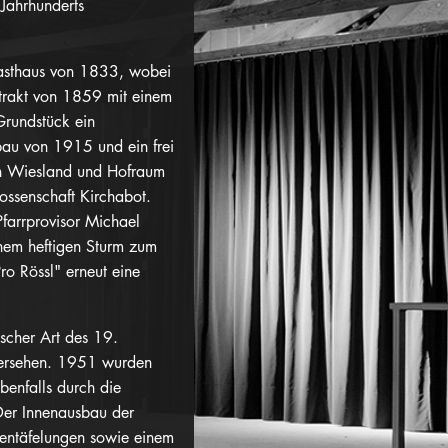
 Jahrhunderts
Gasthaus von 1833, wobei
altrakt von 1859 mit einem
rundstück ein
au von 1915 und ein frei
n Wiesland und Hofraum
ossenschaft Kirchabot.
farrprovisor Michael
inem heftigen Sturm zum
ro Rössl" erneut eine
scher Art des 19.
 versehen. 1951 wurden
ebenfalls durch die
Der Innenausbau der
kentäfelungen sowie einem