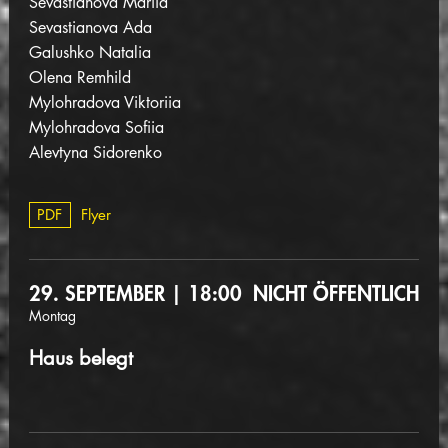
Sevastianova Mariia
Sevastianova Ada
Galushko Natalia
Olena Remhild
Mylohradova Viktoriia
Mylohradova Sofiia
Alevtyna Sidorenko
PDF
Flyer
29. SEPTEMBER | 18:00
NICHT ÖFFENTLICH
Montag
Haus belegt