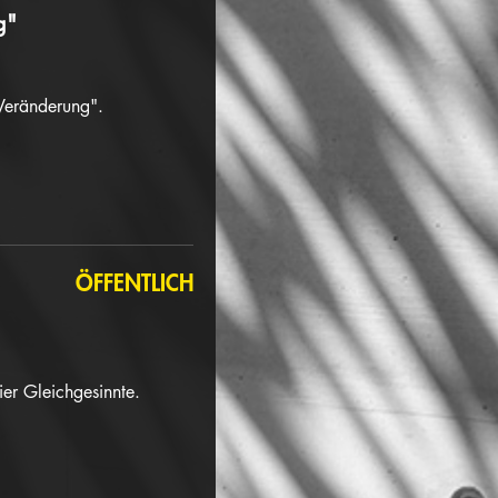
g"
 Veränderung".
ÖFFENTLICH
ier Gleichgesinnte.