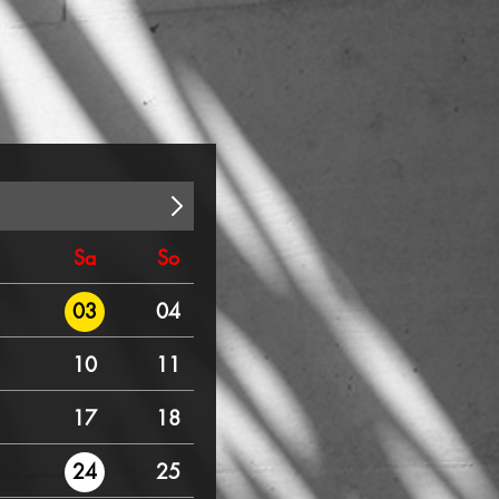
Sa
So
04
03
10
11
17
18
25
24