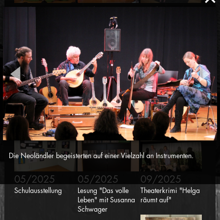
03/2025
04/2025
04/2025
Figurentheater
Lernbox
Zirkusworkshop
"Schnrps krps drps"
"Sorgenfresserchen"
05/2025
05/2025
05/2025
Konzert pure 94
Kulturtreff "Vereine
Mauren kreativ
stellen sich vor"
Die Neoländler begeisterten auf einer Vielzahl an Instrumenten.
05/2025
05/2025
09/2025
Schulausstellung
Lesung "Das volle
Theaterkrimi "Helga
Leben" mit Susanna
räumt auf"
Schwager