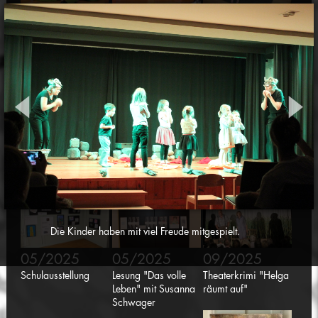
03/2025
04/2025
04/2025
Figurentheater
Lernbox
Zirkusworkshop
"Schnrps krps drps"
"Sorgenfresserchen"
05/2025
05/2025
05/2025
Konzert pure 94
Kulturtreff "Vereine
Mauren kreativ
stellen sich vor"
Die Kinder haben mit viel Freude mitgespielt.
05/2025
05/2025
09/2025
Schulausstellung
Lesung "Das volle
Theaterkrimi "Helga
Leben" mit Susanna
räumt auf"
Schwager