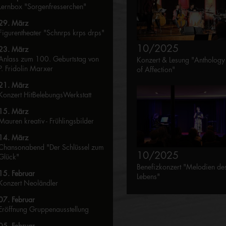
Lernbox "Sorgenfresserchen"
29. März
Figurentheater "Schnrps krps drps"
10/2025
23. März
Anlass zum 100. Geburtstag von
Konzert & Lesung "Anthology
P. Fridolin Marxer
of Affection"
21. März
Konzert HitBelebungsWerkstatt
15. März
Mauren kreativ - Frühlingsbilder
14. März
Chansonabend "Der Schlüssel zum
10/2025
Glück"
Benefizkonzert "Melodien de
15. Februar
Lebens"
Konzert Neoländler
07. Februar
Eröffnung Gruppenausstellung
05. Februar