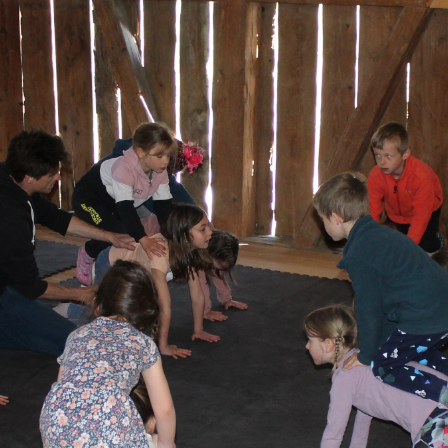
Kindertheater "Jona und der Vogel"
06. November
Ausstellung Malgruppe Spirale
31. Oktober
Benefizkonzert "Melodien des
Lebens"
03/2025
29. Oktober
Figurentheater "Schnrps krps
Lernbox "Frederik"
drps"
17. Oktober
hpz Ausstellung "Farbenfroh"
02. Oktober
Konzert & Lesung "Anthology of
Affection"
27. September
Mauren kreativ
05/2025
Konzert pure 94
26. September
Zaubershow "Abnormal"
12. September