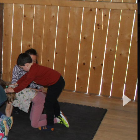
04/2025
04/2025
Lernbox "Sorgenfresserchen"
Zirkusworkshop
05/2025
05/2025
Kulturtreff "Vereine stellen sich
Mauren kreativ
vor"