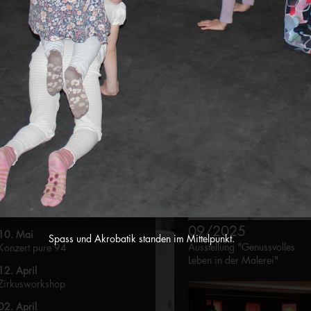
Ausstellung "Genussvolles Leben in
der Malerei"
05. September
Theaterkrimi "Helga räumt auf"
21. Mai
05/2025
Lesung "Das volle Leben" mit
Schulausstellung
Susanna Schwager
20. Mai
Schulausstellung
17. Mai
Mauren kreativ
14. Mai
Kulturtreff "Vereine stellen sich vor"
09/2025
10. Mai
Spass und Akrobatik standen im Mittelpunkt.
Ausstellung "Genussvolles
Konzert pure 94
Leben in der Malerei"
12. April
Zirkusworkshop
02. April