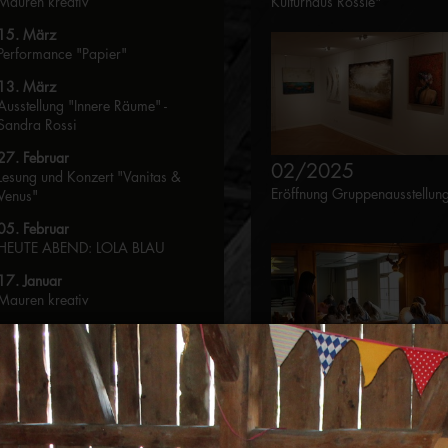
Kulturhaus Rössle"
Mauren kreativ
15. März
Performance "Papier"
13. März
Ausstellung "Innere Räume" -
Sandra Rossi
27. Februar
02/2025
Lesung und Konzert "Vanitas &
Eröffnung Gruppenausstellun
Venus"
05. Februar
HEUTE ABEND: LOLA BLAU
17. Januar
Mauren kreativ
16. Januar
Vernissage "Weg der Farben"
03/2025
2025
Mauren kreativ -
Frühlingsbilder
12. November