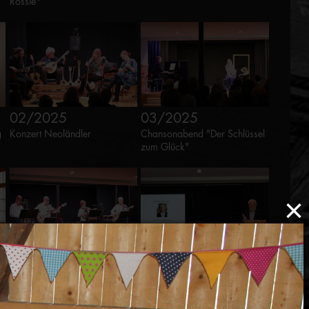
Rössle"
02/2025
03/2025
g
Konzert Neoländler
Chansonabend "Der Schlüssel
zum Glück"
×
03/2025
03/2025
Konzert HitBelebungsWerkstatt
Anlass zum 100. Geburtstag
von P. Fridolin Marxer