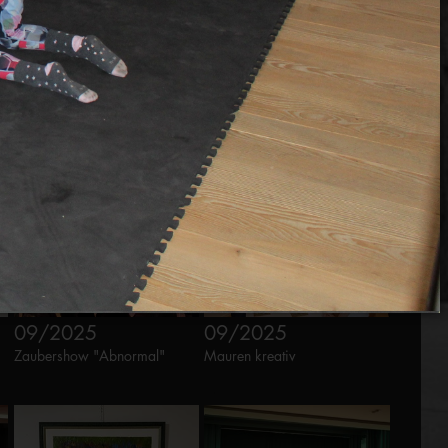
05/2025
09/2025
Lesung "Das volle Leben" mit
Theaterkrimi "Helga räumt
Susanna Schwager
auf"
09/2025
09/2025
Zaubershow "Abnormal"
Mauren kreativ