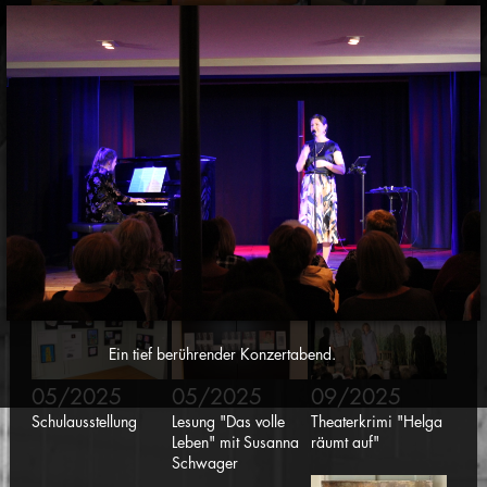
03/2025
04/2025
04/2025
Figurentheater
Lernbox
Zirkusworkshop
"Schnrps krps drps"
"Sorgenfresserchen"
05/2025
05/2025
05/2025
Konzert pure 94
Kulturtreff "Vereine
Mauren kreativ
stellen sich vor"
Ein tief berührender Konzertabend.
05/2025
05/2025
09/2025
Schulausstellung
Lesung "Das volle
Theaterkrimi "Helga
Leben" mit Susanna
räumt auf"
Schwager