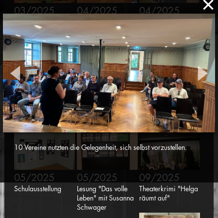
×
03/2025
04/2025
04/2025
Figurentheater
Lernbox
Zirkusworkshop
"Schnrps krps drps"
"Sorgenfresserchen"
05/2025
05/2025
05/2025
Konzert pure 94
Kulturtreff "Vereine
Mauren kreativ
stellen sich vor"
10 Vereine nutzten die Gelegenheit, sich selbst vorzustellen.
05/2025
05/2025
09/2025
Schulausstellung
Lesung "Das volle
Theaterkrimi "Helga
Leben" mit Susanna
räumt auf"
Schwager