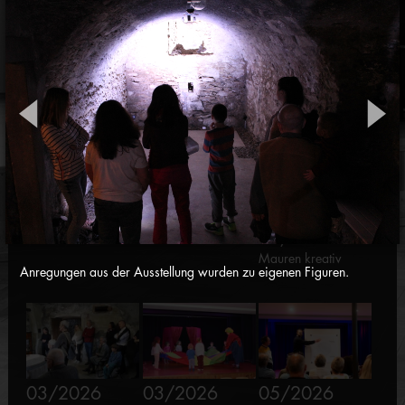
02/2026
03/2026
03/2026
Lesung und Konzert
Ausstellung "Innere
Performance
"Vanitas & Venus"
Räume" - Sandra
"Papier"
Rossi
03/2026
Mauren kreativ
Anregungen aus der Ausstellung wurden zu eigenen Figuren.
03/2026
03/2026
05/2026