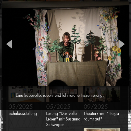
03/2025
04/2025
04/2025
Figurentheater
Lernbox
Zirkusworkshop
"Schnrps krps drps"
"Sorgenfresserchen"
05/2025
05/2025
05/2025
Konzert pure 94
Kulturtreff "Vereine
Mauren kreativ
stellen sich vor"
Eine liebevolle, ideen- und lehrreiche Inszenierung.
05/2025
05/2025
09/2025
Schulausstellung
Lesung "Das volle
Theaterkrimi "Helga
Leben" mit Susanna
räumt auf"
Schwager